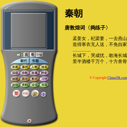
秦朝
唐敦煌词〈捣练子〉
孟姜女，杞梁妻，一去燕山
造得寒衣无人送，不免自家
…………
长城下，哭成忧，敢淹长城
里半酒楼千万个，十方兽骨
© Copyright
China10k.com