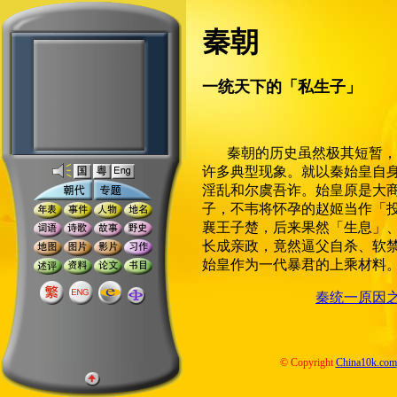
秦朝
一统天下的「私生子」
秦朝的历史虽然极其短暂，
许多典型现象。就以秦始皇自
淫乱和尔虞吾诈。始皇原是大
子，不韦将怀孕的赵姬当作「
襄王子楚，后来果然「生息」
长成亲政，竟然逼父自杀、软
始皇作为一代暴君的上乘材料
秦统一原因
© Copyright
China10k.com