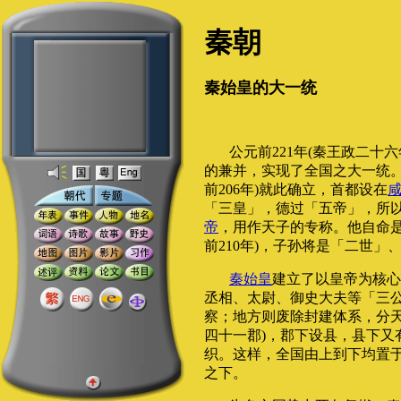
秦朝
秦始皇的大一统
公元前221年(秦王政二十
的兼并，实现了全国之大一统。秦
前206年)就此确立，首都设在
「三皇」，德过「五帝」，所
帝
，用作天子的专称。他自命是
前210年)，子孙将是「二世」、「
秦始皇
建立了以皇帝为核心
丞相、太尉、御史大夫等「三
察；地方则废除封建体系，分天
四十一郡)，郡下设县，县下又
织。这样，全国由上到下均置
之下。