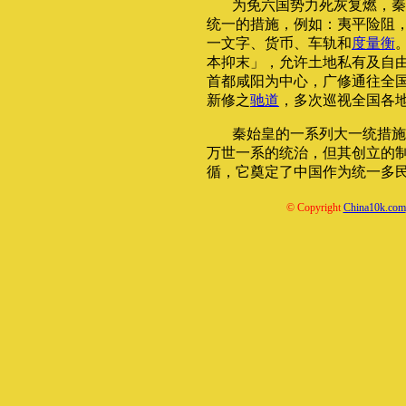
为免六国势力死灰复燃，秦
统一的措施，例如：夷平险阻
一文字、货币、车轨和
度量衡
本抑末」，允许土地私有及自
首都咸阳为中心，广修通往全
新修之
驰道
，多次巡视全国各
秦始皇的一系列大一统措施
万世一系的统治，但其创立的
循，它奠定了中国作为统一多
© Copyright
China10k.com