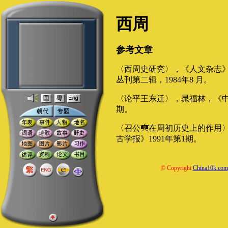
西周
参考文章
〈西周史研究〉，《人文杂志
丛刊第二辑，1984年8 月。
〈论平王东迁〉，晁福林，《中国
期。
〈召公
在周初历史上的作用
古学报》1991年第1期。
© Copyright
China10k.com