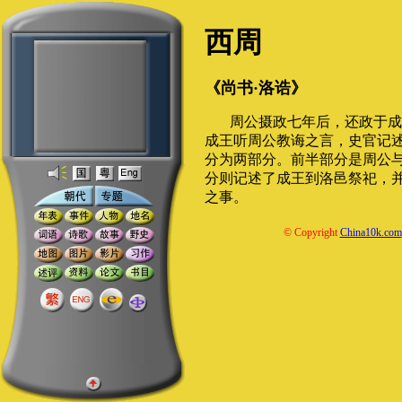
西周
《尚书·洛诰》
周公摄政七年后，还政于成
成王听周公教诲之言，史官记
分为两部分。前半部分是周公
分则记述了成王到洛邑祭祀，
之事。
© Copyright
China10k.com