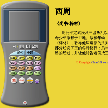
西周
《尚书·梓材》
周公平定武庚及三监叛乱以
母少弟康叔于卫地。康叔年幼
《梓材》，教导他应遵循的法
部分述说了王的各种德行；后
邑的经过，并让他转告诸侯成
© Copyright
China10k.com