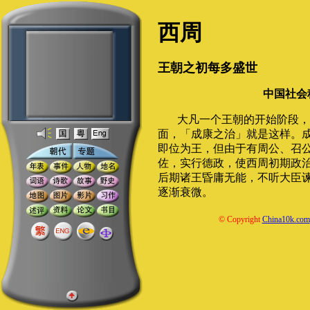
西周
王朝之初每多盛世
中国社会
大凡一个王朝的开始阶段，
面，「成康之治」就是这样。
即位为王，但由于有周公、召
佐，实行德政，使西周初期政
后期诸王昏庸无能，不听大臣
逐渐衰微。
© Copyright
China10k.com