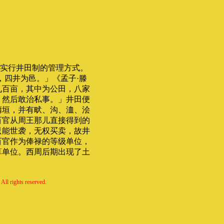
实行井田制的管理方式。
，四井为邑。」《孟子·滕
九百亩，其中为公田，八家
，然后敢治私事。」井田便
墉垣，并有畎、沟、洫、浍
百官从周王那儿直接得到的
只能世袭，无权买卖，故井
百官作为俸禄的等级单位，
算单位。西周后期出现了土
All rights reserved.