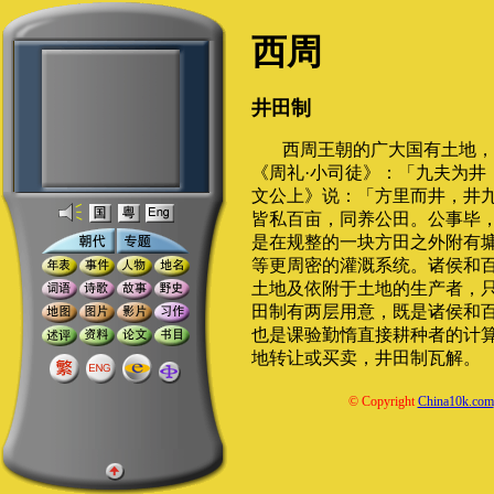
西周
井田制
西周王朝的广大国有土地，
《周礼·小司徒》：「九夫为井
文公上》说：「方里而井，井
皆私百亩，同养公田。公事毕
是在规整的一块方田之外附有
等更周密的灌溉系统。诸侯和
土地及依附于土地的生产者，
田制有两层用意，既是诸侯和
也是课验勤惰直接耕种者的计
地转让或买卖，井田制瓦解。
© Copyright
China10k.com