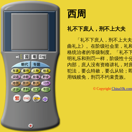
西周
礼不下庶人，刑不上大夫
「礼不下庶人，刑不上大夫
曲礼上》。在阶级社会里，礼
格统治者的等级制度。「礼不
明礼乐和刑罚一样，阶级性十
内部，庶人没有资格讲礼，对
犯法，要么特赦，要么从轻；
用钱赎免，刑罚不约束贵族。
© Copyright
China10k.com