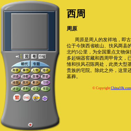
西周
周原
周原是周人的发祥地，即古
位于今陕西省岐山、扶风两县的
北约5公里，为全国重点文物保
多起铜器窖藏和西周甲骨文，
雏和扶风召陈两处，此类大型
贵族的宅院。除此之外，这里
墓葬。
© Copyright
China10k.com