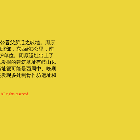
公
父所迁之岐地。周原
北部，东西约3公里，南
护单位。周原遗址出土了
已发掘的建筑基址有岐山凤
基址很可能是西周中、晚期
还发现多处制骨作坊遗址和
All rights reserved.