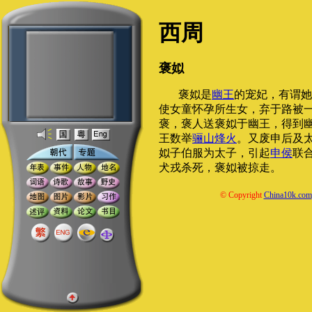
西周
褒姒
褒姒是
幽王
的宠妃，有谓她
使女童怀孕所生女，弃于路被
褒，褒人送褒姒于幽王，得到
王数举
骊山烽火
。又废申后及
姒子伯服为太子，引起
申侯
联
犬戎杀死，褒姒被掠走。
© Copyright
China10k.com