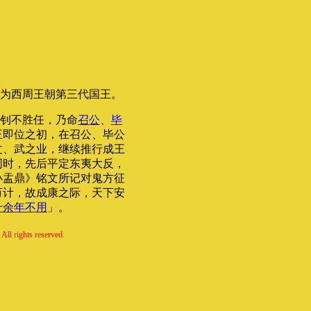
为西周王朝第三代国王。
钊不胜任，乃命
召公
、
毕
王即位之初，在召公、毕公
文、武之业，继续推行成王
同时，先后平定东夷大反，
小盂鼎》铭文所记对鬼方征
万计，故成康之际，天下安
十余年不用
」。
All rights reserved.