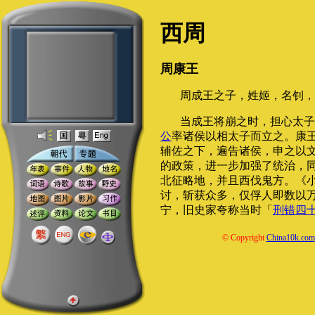
西周
周康王
周成王之子，姓姬，名钊，
当成王将崩之时，担心太子
公
率诸侯以相太子而立之。康
辅佐之下，遍告诸侯，申之以
的政策，进一步加强了统治，
北征略地，并且西伐鬼方。《
讨，斩获众多，仅俘人即数以
宁，旧史家夸称当时「
刑错四
© Copyright
China10k.com