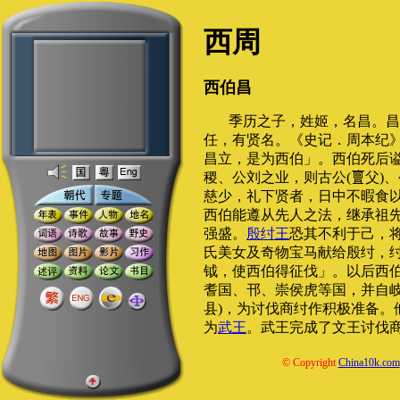
西周
西伯昌
季历之子，姓姬，名昌。昌
任，有贤名。《史记．周本纪》
昌立，是为西伯」。西伯死后
稷、公刘之业，则古公(
父)
慈少，礼下贤者，日中不暇食
西伯能遵从先人之法，继承祖
强盛。
殷纣王
恐其不利于己，
氏美女及奇物宝马献给殷纣，
钺，使西伯得征伐」。以后西
耆国、邗、崇侯虎等国，并自
县)，为讨伐商纣作积极准备。
为
武王
。武王完成了文王讨伐
© Copyright
China10k.com