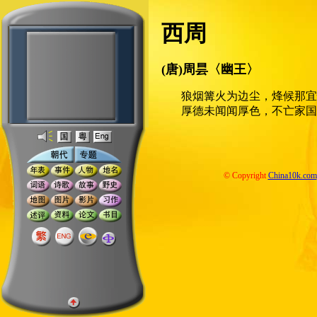
西周
(唐)周昙〈幽王〉
狼烟篝火为边尘，烽候那宜
厚德未闻闻厚色，不亡家国
© Copyright
China10k.com