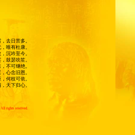
露，去日苦多。
忧，唯有杜康。
故，沉吟至今。
宾，鼓瑟吹笙。
来，不可继绝。
宴，心念旧恩。
匝，何枝可依。
哺，天下归心。
All rights reserved.