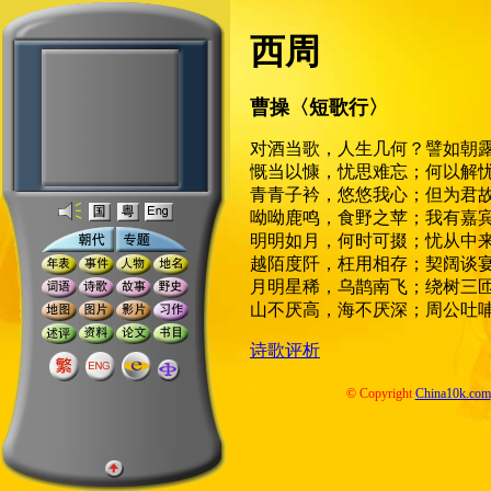
西周
曹操〈短歌行〉
对酒当歌，人生几何？譬如朝
慨当以慷，忧思难忘；何以解
青青子衿，悠悠我心；但为君
呦呦鹿鸣，食野之苹；我有嘉
明明如月，何时可掇；忧从中
越陌度阡，枉用相存；契阔谈
月明星稀，乌鹊南飞；绕树三
山不厌高，海不厌深；周公吐
诗歌评析
© Copyright
China10k.com