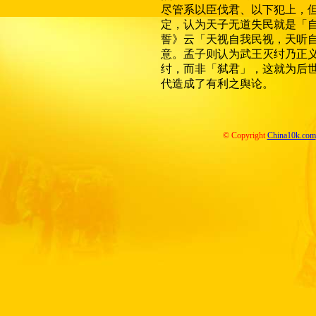
尽管系以臣伐君、以下犯上，
定，认为天子无道失民就是「
誓》云「天视自我民视，天听
意。孟子则认为武王灭纣乃正
纣，而非「弑君」，这就为后
代造成了有利之舆论。
© Copyright
China10k.com