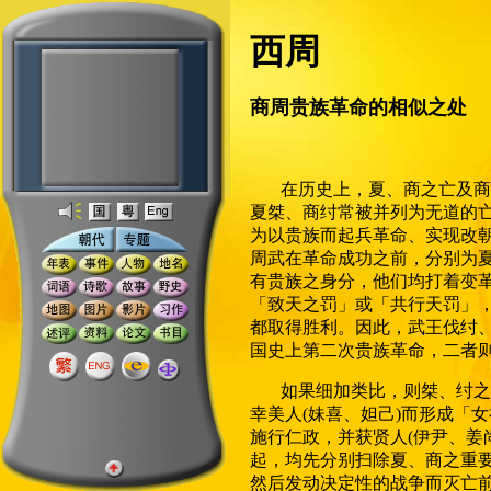
西周
商周贵族革命的相似之处
在历史上，夏、商之亡及商
夏桀、商纣常被并列为无道的
为以贵族而起兵革命、实现改
周武在革命成功之前，分别为
有贵族之身分，他们均打着变
「致天之罚」或「共行天罚」
都取得胜利。因此，武王伐纣
国史上第二次贵族革命，二者
如果细加类比，则桀、纣之
幸美人(妹喜、妲己)而形成「
施行仁政，并获贤人(伊尹、姜
起，均先分别扫除夏、商之重
然后发动决定性的战争而灭亡