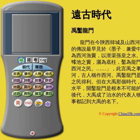
遠古時代
禹鑿龍門
龍門在今陝西韓城及山西河
的傳說最早見於《墨子．兼愛
為西河漁竇，以泄渠孫皇之水
池之竇，灑為底柱，鑿為龍
西河之民。……」，此言禹之
河，古人稱作西河。禹鑿龍門
之民得利。但在大禹那個時代
水平，開鑿龍門是根本不可能
後代，大禹成了治水的代表人
事都記到大禹的名下。
© Copyright
China10k.com