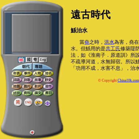
遠古時代
鯀治水
當
堯
之時，
洪水
為害，堯在
水。但鯀用的是
共工氏
修築隄
法，如《淮南子．原道訓》所
不疏導河道，水無歸宿。所以
「功用不成，水害不息」，治
© Copyright
China10k.com