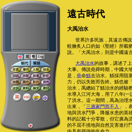
遠古時代
大禹治水
世界許多民族，其遠古傳說
較膾炙人口的如《聖經》所載
說。「大禹治水」則是中國遠
大禹治水
的故事，講述了上
大事。傳說堯舜時期，中國大
是，
堯
命
鯀
去治水。鯀採用阻
力，仍以失敗而告終。鯀也被
治水，禹總結了鯀治水的經驗
水導入江河大海，用了八年(一
了洪水。這一期間，禹為治理
出來，「
三過家門而不入
」，
地與洪水鬥爭，降服水患的英
料的記載十分零散，但它廣為
的不屈不撓地與自然災害進行
中具有很強的生命力。