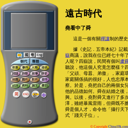
遠古時代
堯看中了舜
這是一個有關
禪讓
制的歷史
據《史記．五帝本紀》記載
嶽
商議，說我在位已經七十年
人呢？四嶽說，民間有個叫
虞
聽說，他這個人究竟怎麼樣？
「父頑、母囂、弟傲」，家庭
家庭關係搞的很好，人也忠厚
察。於是，堯把自己的兩個女兒
他的品德如何。舜在結婚之後
興。以後，堯對舜又進行了多
澤，雖經暴風雷雨，但舜既不
舜是個人才，命令他「攝行天
式「踐天子位」。
© Copyright
China10k.com