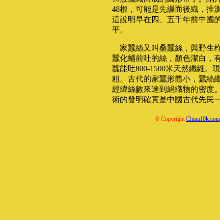
48根，可能是先繅而後織，推
這說明早在四、五千年前中國
平。
家蠶絲又叫桑蠶絲，與野生柞
蠶化蛹前吐的絲，顏色潔白，
蠶能吐800-1500米天然纖維
粗。古代的家蠶形體小，蠶絲
經緯絲數來達到絹織物的密度
術的發明確實是中國古代先民
© Copyright
China10k.com