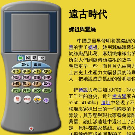
遠古時代
嫘祖與蠶絲
中國是最早發明養蠶織絲的
帝
的妻子
嫘祖
。她用蠶絲織造
於絲織品比葛、麻類纖維織出
所以人們到處傳頌嫘祖的故事
明應更早一些，而且首先由南
上古史上生產力大幅發展的時
人，把她說成是蠶絲的發明者
把
傳說
與考古加以印證，說
五千年的歷史。近年
考古學
家
5250─4150年）
遺址
中發現了不
梅堰袁家棣出土的一件陶壺的
蠶紋，其形態與現代家養桑蠶
桑蠶。錢山漾遺址中還出土了
定，原料都屬家蠶絲。絲帶寬0.
10股編織而成的圓形帶子。絹