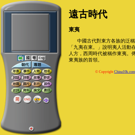
遠古時代
東夷
中國古代對東方各族的泛稱
「九夷在東。」說明夷人活動
人方，西周時代被稱作東夷。
東夷族的首領。
© Copyright
China10k.com