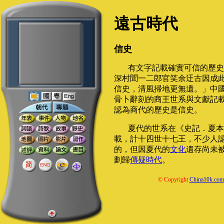
遠古時代
信史
有文字記載確實可信的歷史
深村聞一二郎官笑余迂古因成
信史，清風掃地更無遺。」中
骨卜辭刻的商王世系與文獻記
認為商代的歷史是信史。
夏代的世系在《史記．夏本
載，計十四世十七王，不少人
的，但因夏代的
文化
遺存尚未
劃歸
傳疑時代
。
© Copyright
China10k.com