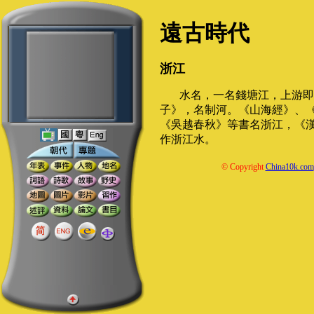
遠古時代
浙江
水名，一名錢塘江，上游即
子》，名制河。《山海經》、
《吳越春秋》等書名浙江，《
作浙江水。
© Copyright
China10k.com