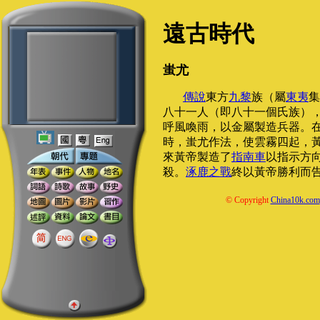
遠古時代
蚩尤
傳說
東方
九黎
族（屬
東夷
集
八十一人（即八十一個氏族）
呼風喚雨，以金屬製造兵器。
時，蚩尤作法，使雲霧四起，
來黃帝製造了
指南車
以指示方
殺。
涿鹿之戰
終以黃帝勝利而
© Copyright
China10k.com