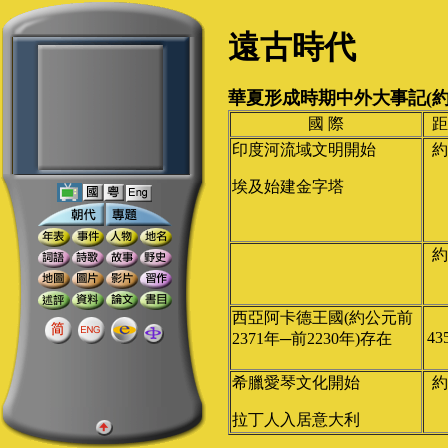
遠古時代
華夏形成時期中外大事記(約50
國 際
距
印度河流域文明開始
約
埃及始建金字塔
約
西亞阿卡德王國(約公元前
43
2371年─前2230年)存在
希臘愛琴文化開始
約
拉丁人入居意大利