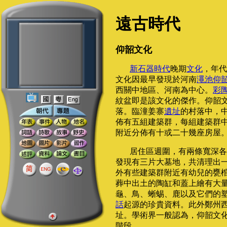
遠古時代
仰韶文化
新石器時代
晚期
文化
，年代
文化因最早發現於河南
澠池仰
西關中地區、河南為中心。
彩
紋盆即是該文化的傑作。仰韶
落。臨潼姜寨
遺址
的村落中，
佈有五組建築群，每組建築群
附近分佈有十或二十幾座房屋
居住區週圍，有兩條寬深各
發現有三片大墓地，共清理出
外有些建築群附近有幼兒的甕
葬中出土的陶缸和蓋上繪有大
龜、鳥、蜥蜴、鹿以及它們的
話
起源的珍貴資料。此外鄭州
址。學術界一般認為，仰韶文
階段。