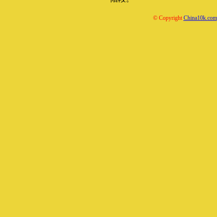
© Copyright
China10k.com