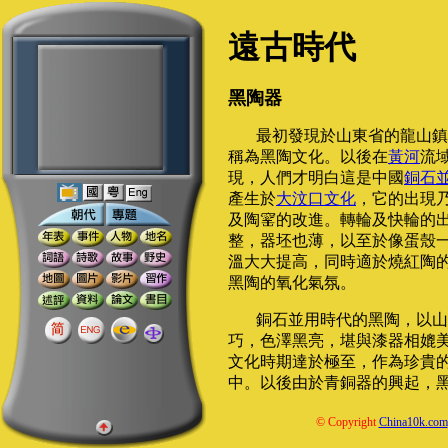
遠古時代
黑陶器
最初發現於山東省的龍山鎮
稱為黑陶文化。以後在
黃河
流
現，人們才明白這是中國
銅石
產生於
大汶口文化
，它的出現
及陶
的改進。轉輪及快輪的
整，器坯也薄，以至於像蛋殼
溫大大提高，同時適於燒紅陶
黑陶的氧化氣氛。
銅石並用時代的黑陶，以山
巧，色澤黑亮，堪與漆器相媲
文化時期達於極至，作為珍貴
中。以後由於青銅器的興起，
© Copyright
China10k.com