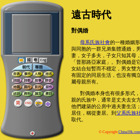
遠古時代
對偶婚
母系氏族社會
的一種婚姻形
與同胞的一群兄弟集體通婚，
妻，女子多夫，子女只知其母
「普那路亞家庭」。對偶婚是
女結合短暫而不穩定，男女雙
有固定的同居生活，也沒有獨
屬母親所有。
對偶婚本身也有很多形式，
親的氏族中，通常是丈夫去女
他們建築的公房中過夫妻生活
居住，稱從妻居。到
父系氏族
取代。
© Copyright
China10k.com