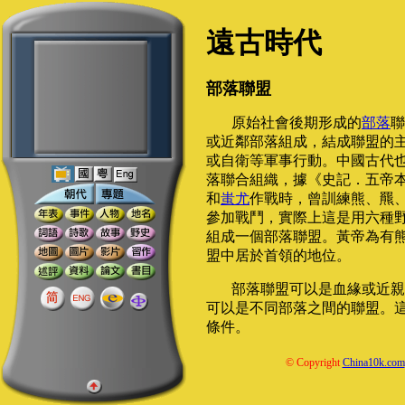
遠古時代
部落聯盟
原始社會後期形成的
部落
聯
或近鄰部落組成，結成聯盟的
或自衛等軍事行動。中國古代
落聯合組織，據《史記．五帝
和
蚩尤
作戰時，曾訓練熊、羆
參加戰鬥，實際上這是用六種
組成一個部落聯盟。黃帝為有
盟中居於首領的地位。
部落聯盟可以是血緣或近親
可以是不同部落之間的聯盟。
條件。
© Copyright
China10k.com