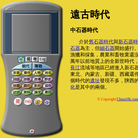
遠古時代
中石器時代
介於
舊石器時代
與
新石器時
石器
為主，但
細石器
開始盛行
漁獵和採集，農業和畜牧業還
萬年以前地質上的全新世時代
長江
流域等地區已經進入新石
東北、內蒙古、新疆、西藏還
個時代的
遺址
發現不多，陝西
化
是其中的兩個。
© Copyright
China10k.com