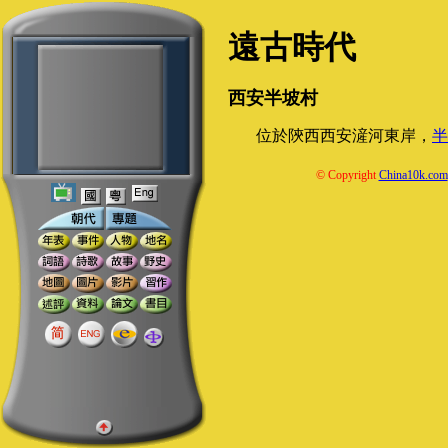
遠古時代
西安半坡村
位於陝西西安滻河東岸，
半
© Copyright
China10k.com