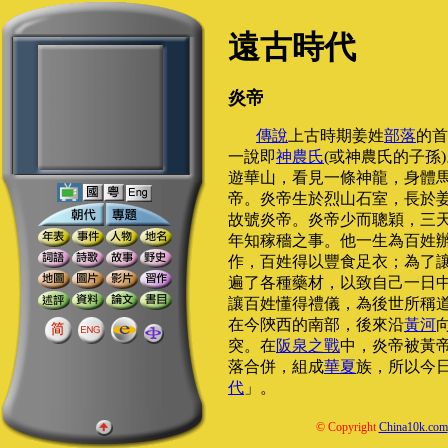
遠古時代
炎帝
傳說
上古時期姜姓
部落
的首
一說即
神農氏
(或神農氏的子孫
遊華山，看見一條神龍，身體
帝。炎帝生於烈山石室，長於
故號炎帝。炎帝少而聰穎，三
年知稼穡之事。他一生為百姓
作，百姓得以豐食足衣；為了
遍了各種藥材，以致自己一日
讓百姓懂得禮儀，為後世所稱
在今陝西的南部，後來沿
黃河
突。在
阪泉之戰
中，炎帝被黃
落合併，組成
華夏
族，所以今
代
」。
© Copyright
China10k.com