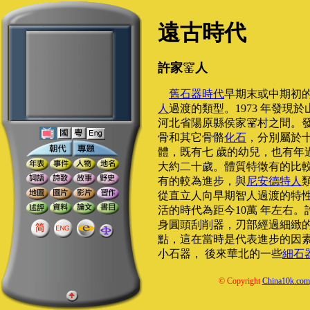
遠古時代
許家
人
舊石器時代
早期末或中期初
人
過渡的類型。1973 年發現
河北省陽原縣侯家
村之間。
骨和其它骨骼
化石
，分別屬於
體，既有七 歲的幼兒，也有年
大約二十歲。體質特徵有的比較
有的較為進步，與
尼安德特人
從直立人向早期智人過渡的特
活的時代為距今10萬 年左右。
身圓頭刮削器，刃部經過細緻的
點，這在當時是代表進步的因
小石器， 後來華北的一些
細石
© Copyright
China10k.com