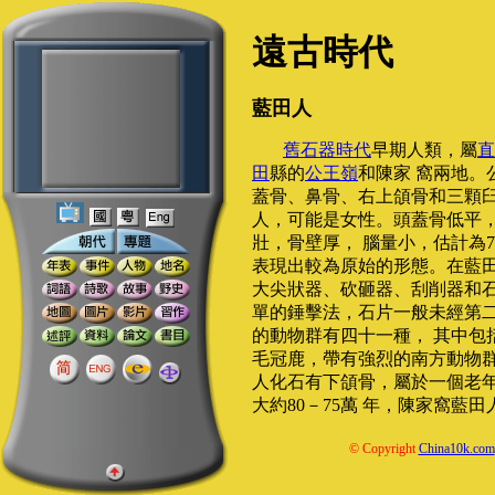
遠古時代
藍田人
舊石器時代
早期人類，屬
直
田
縣的
公王嶺
和陳家 窩兩地。
蓋骨、鼻骨、右上頜骨和三顆臼
人，可能是女性。頭蓋骨低平
壯，骨壁厚， 腦量小，估計為7
表現出較為原始的形態。在藍田
大尖狀器、砍砸器、刮削器和
單的錘擊法，石片一般未經第
的動物群有四十一種， 其中包
毛冠鹿，帶有強烈的南方動物群
人化石有下頜骨，屬於一個老
大約80－75萬 年，陳家窩藍田
© Copyright
China10k.com