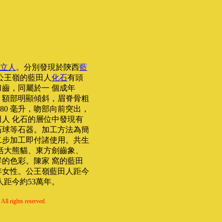
立人
。分別發現於陝西
藍
公王嶺的藍田人
化石
有頭
齒，同屬於一 個成年
，額部明顯傾斜，眉脊骨粗
80 毫升，吻部向前突出，
人 化石的層位中發現有
石球等石器。加工方法為簡
二步加工即付諸使用。共生
括大熊貓、東方劍齒象、
的色彩。陳家 窩的藍田
年女性。公王嶺藍田人距今
人距今約53萬年。
All rights reserved.