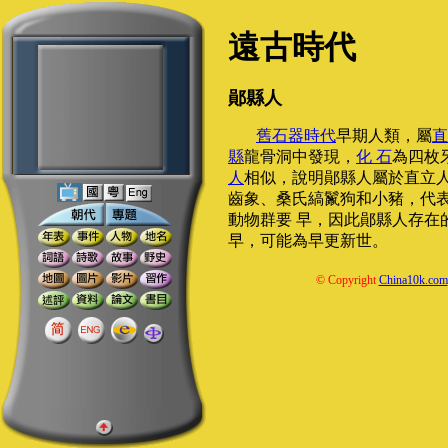
遠古時代
鄖縣人
舊石器時代
早期人類，屬
直
縣
龍骨洞中發現，
化 石
為四枚
人
相似，說明鄖縣人屬於直立人
齒象、桑氏縞鬣狗和小豬，代
動物群要 早，因此鄖縣人存在
早，可能為早更新世。
© Copyright
China10k.com