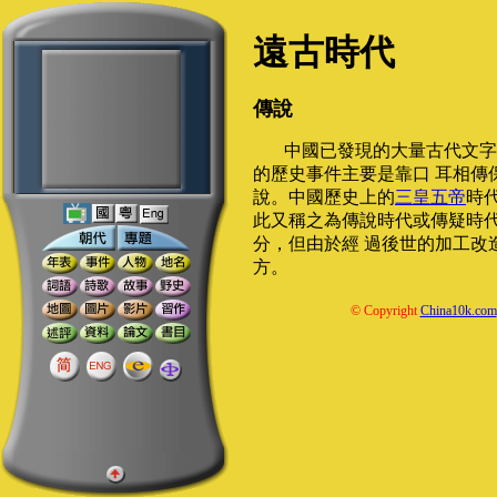
遠古時代
傳說
中國已發現的大量古代文字
的歷史事件主要是靠口 耳相傳
說。中國歷史上的
三皇五帝
時
此又稱之為傳說時代或傳疑時
分，但由於經 過後世的加工改
方。
© Copyright
China10k.com