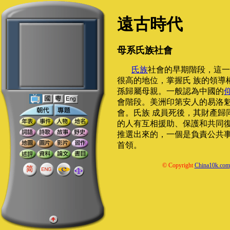
遠古時代
母系氏族社會
氏族
社會的早期階段，這一
很高的地位，掌握氏 族的領導
孫歸屬母親。一般認為中國的
會階段。美洲印第安人的易洛
會。氏族 成員死後，其財產歸
的人有互相援助、保護和共同復
推選出來的，一個是負責公共
首領。
© Copyright
China10k.com