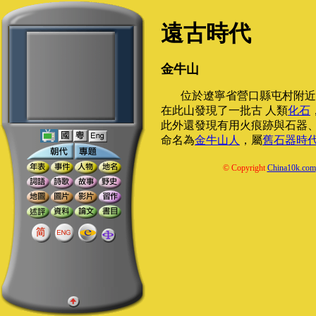
遠古時代
金牛山
位於遼寧省營口縣屯村附近。
在此山發現了一批古 人類
化石
此外還發現有用火痕跡與石器、
命名為
金牛山人
，屬
舊石器時
© Copyright
China10k.com