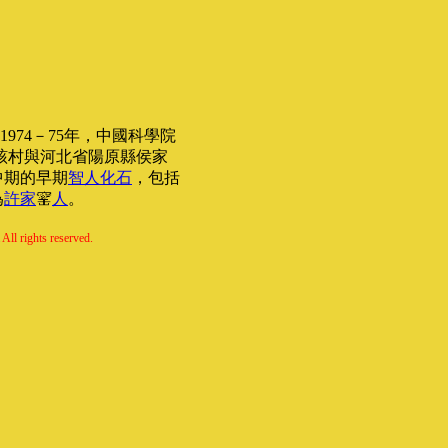
974－75年，中國科學院
該村與河北省陽原縣侯家
中期的早期
智人
化石
，包括
為
許家
人
。
All rights reserved.