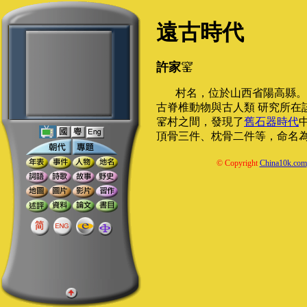
遠古時代
許家
村名，位於山西省陽高縣。1
古脊椎動物與古人類 研究所在
村之間，發現了
舊石器時代
頂骨三件、枕骨二件等，命名
© Copyright
China10k.com