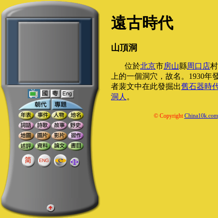
遠古時代
山頂洞
位於
北京
市
房山
縣
周口店
村
上的一個洞穴，故名。1930年
者裴文中在此發掘出
舊石器時
洞人
。
© Copyright
China10k.com