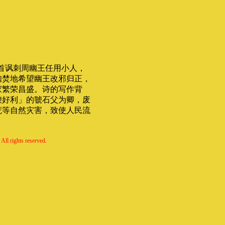
首讽刺周幽王任用小人，
如焚地希望幽王改邪归正，
家繁荣昌盛。诗的写作背
谀好利」的虢石父为卿，废
荒等自然灾害，致使人民流
All rights reserved.