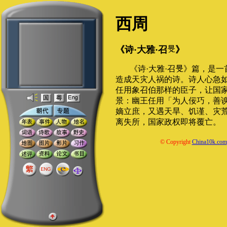
西周
《诗·大雅·召
》
《诗·大雅·召
》篇，是一
造成天灾人祸的诗。诗人心急
任用象召伯那样的臣子，让国
景：幽王任用「为人佞巧，善
嫡立庶，又遇天旱、饥谨、灾
离失所，国家政权即将覆亡。
© Copyright
China10k.com