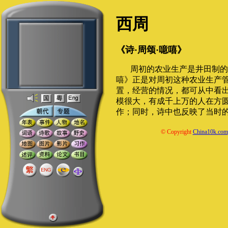
西周
《诗·周颂·噫嘻》
周初的农业生产是井田制的
嘻》正是对周初这种农业生产
置，经营的情况，都可从中看
模很大，有成千上万的人在方
作；同时，诗中也反映了当时
© Copyright
China10k.com