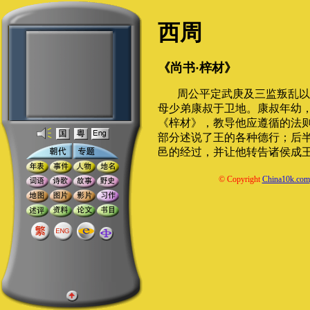
西周
《尚书·梓材》
周公平定武庚及三监叛乱以
母少弟康叔于卫地。康叔年幼
《梓材》，教导他应遵循的法
部分述说了王的各种德行；后
邑的经过，并让他转告诸侯成
© Copyright
China10k.com