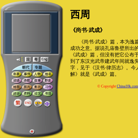
西周
《尚书·武成》
《尚书·武成》篇，本为逸
成功之意。据说孔庙鲁壁所出
《武成》篇，但没有把它公布
到了东汉光武帝建武年间就逸
字，见于《汉书·律历志》。今
解》就是《武成》篇。
© Copyright
China10k.com