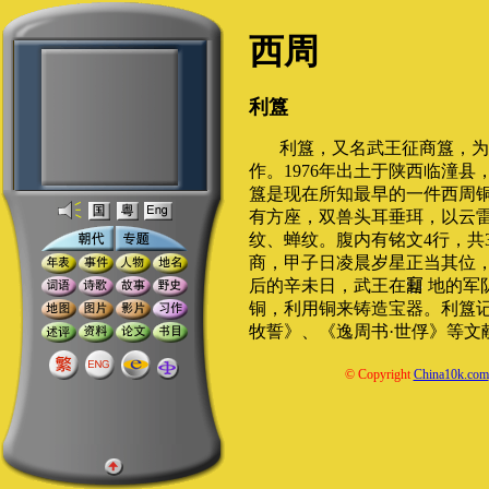
西周
利簋
利簋，又名武王征商簋，为
作。1976年出土于陕西临潼
簋是现在所知最早的一件西周
有方座，双兽头耳垂珥，以云
纹、蝉纹。腹内有铭文4行，共
商，甲子日凌晨岁星正当其位
后的辛未日，武王在
地的军
铜，利用铜来铸造宝器。利簋记
牧誓》、《逸周书·世俘》等文
© Copyright
China10k.com