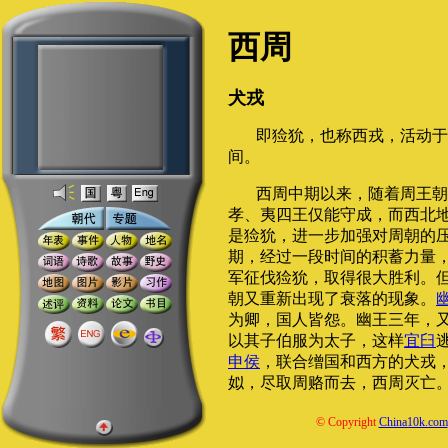
西周
犬戎
即猃狁，也称西戎，活动于
间。
西周中期以来，随着周王朝
孝、夷四王仅能守成，而西北
是猃狁，进一步加强对周朝的
期，经过一段时间的积蓄力量
军征伐猃狁，取得很大胜利。
朝又重新出现了衰落的现象。
为卿，国人皆怨。幽王三年，
以其子伯服为太子，这样
宜臼
申侯
，联合缯国和西方的犬戎
姒，尽取周赂而去，西周灭亡
© Copyright
China10k.com