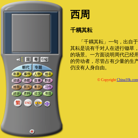
西周
千耦其耘
「千耦其耘」一句，出自于
其耘是说有千对人在进行锄草
的场景。一方面说明周代已经
的劳动者，尽管占有少量的生
仍没有人身自由。
© Copyright
China10k.com