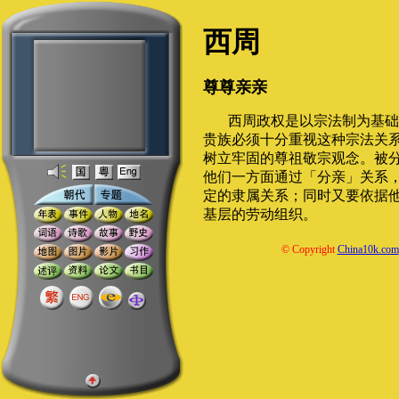
西周
尊尊亲亲
西周政权是以宗法制为基础
贵族必须十分重视这种宗法关
树立牢固的尊祖敬宗观念。被
他们一方面通过「分亲」关系
定的隶属关系；同时又要依据
基层的劳动组织。
© Copyright
China10k.com