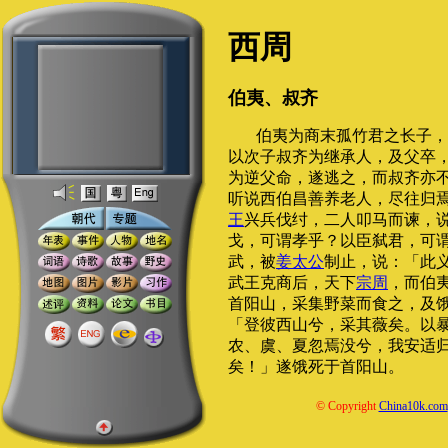
西周
伯夷、叔齐
伯夷为商末孤竹君之长子，
以次子叔齐为继承人，及父卒
为逆父命，遂逃之，而叔齐亦
听说西伯昌善养老人，尽往归
王
兴兵伐纣，二人叩马而谏，
戈，可谓孝乎？以臣弑君，可
武，被
姜太公
制止，说：「此
武王克商后，天下
宗周
，而伯
首阳山，采集野菜而食之，及
「登彼西山兮，采其薇矣。以
农、虞、夏忽焉没兮，我安适
矣！」遂饿死于首阳山。
© Copyright
China10k.com