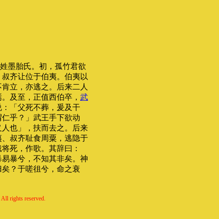
姓墨胎氏。初，孤竹君欲
，叔齐让位于伯夷。伯夷以
不肯立，亦逃之。后来二人
焉。及至，正值西伯卒，
武
说：「父死不葬，爰及干
谓仁乎？」武王手下欲动
义人也」，扶而去之。后来
夷、叔齐耻食周粟，逃隐于
饿将死，作歌。其辞曰：
暴易暴兮，不知其非矣。神
归矣？于嗟徂兮，命之衰
All rights reserved.